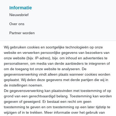
Informatie
Nieuwsbrief
Over ons
Partner worden
Wij gebruiken cookies en soortgelijke technologieën op onze
Nieuwsbrief
website en verwerken persoonlijke gegevens van bezoekers van
onze website (bijv. IP-adres), bijv. om inhoud en advertenties te
personaliseren, om media van derde aanbieders te integreren of
Schrijf u in voor de gratis LÖWE nieuwsbrief en mis nooit
om de toegang tot onze website te analyseren. De
meer nieuws of promoties.
gegevensverwerking vindt alleen plaats wanneer cookies worden
geplaatst. Wij delen deze gegevens met derde partijen die wij in
Ceres::Template.newsletterHoneypotLabel
E-MAIL **
de instellingen noemen.
De gegevensverwerking kan plaatsvinden met toestemming of op
grond van een gerechtvaardigd belang. Toestemming kan worden
Hiermede bevestig ik dat ik de
Data­privacy­verklaring
heb gelezen. Mijn
gegeven of geweigerd. Er bestaat een recht om geen
toestemming kan ik te allen tijde herroepen.**
toestemming te geven en om toestemming op een later tijdstip te
wijzigen of in te trekken. Meer informatie over het gebruik van
Abonneren