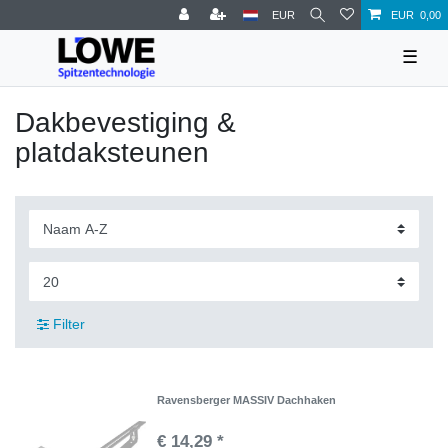
EUR
EUR 0,00
☰
Dakbevestiging &
platdaksteunen
Filter
Ravensberger MASSIV Dachhaken
€ 14,29 *