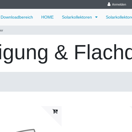
Anmelden
Downloadbereich
HOME
Solarkollektoren
Solarkollekto
der
igung & Flach