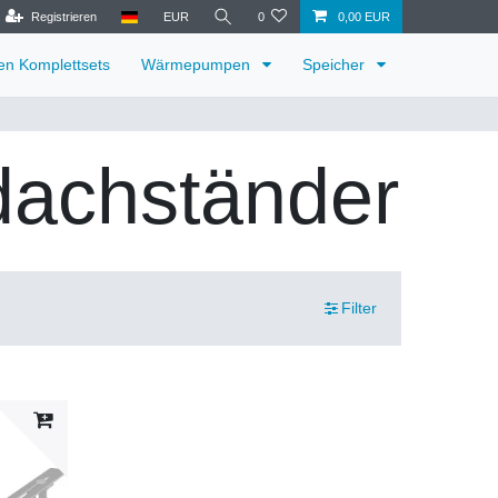
Registrieren
EUR
0
0,00 EUR
ren Komplettsets
Wärmepumpen
Speicher
dachständer
Filter