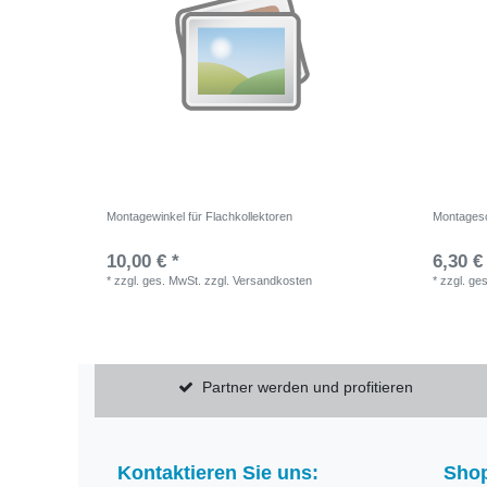
Montagewinkel für Flachkollektoren
Montagesc
10,00 € *
6,30 €
*
zzgl. ges. MwSt.
zzgl.
Versandkosten
*
zzgl. ge
Partner werden und profitieren
Kontaktieren Sie uns:
Shop