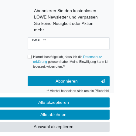
Abonnieren Sie den kostenlosen
LÖWE Newsletter und verpassen
Sie keine Neuigkeit oder Aktion
mehr.
Newsletter
E-MAIL **
Honig
Hiermit bestätige ich, dass ich die
Daten­schutz­
erklärung
gelesen habe. Meine Einwilligung kann ich
jederzeit widerrufen.**
Abonnieren
** Hierbei handelt es sich um ein Pflichtfeld.
Alle akzeptieren
g
Kontakt
Alle ablehnen
Auswahl akzeptieren
on. Es wird darauf hingewiesen, dass Abweichungen