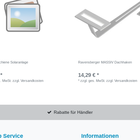
hiene Solaranlage
Ravensberger MASSIV Dachhaken
 *
14,29 € *
s. MwSt.
zzgl.
Versandkosten
*
zzgl. ges. MwSt.
zzgl.
Versandkosten
Rabatte für Händler
 Service
Informationen