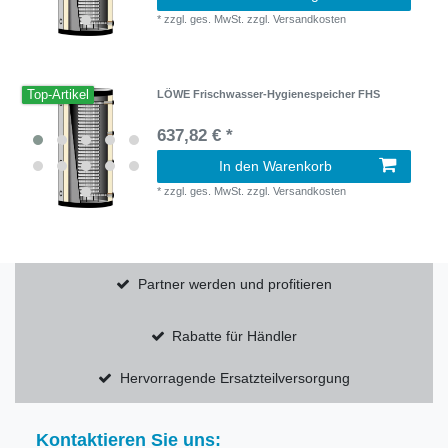
*
zzgl. ges. MwSt.
zzgl.
Versandkosten
Top-Artikel
LÖWE Frischwasser-Hygienespeicher FHS
637,82 € *
In den Warenkorb
*
zzgl. ges. MwSt.
zzgl.
Versandkosten
Partner werden und profitieren
Rabatte für Händler
Hervorragende Ersatzteilversorgung
Kontaktieren Sie uns: