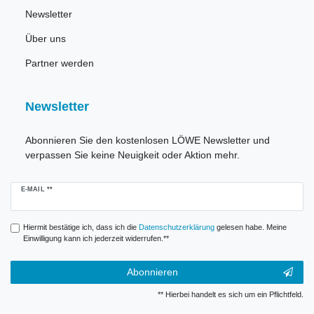
Newsletter
Über uns
Partner werden
Newsletter
Abonnieren Sie den kostenlosen LÖWE Newsletter und
verpassen Sie keine Neuigkeit oder Aktion mehr.
Newsletter
E-MAIL **
Honig
Hiermit bestätige ich, dass ich die
Daten­schutz­erklärung
gelesen habe. Meine
Einwilligung kann ich jederzeit widerrufen.**
Abonnieren
** Hierbei handelt es sich um ein Pflichtfeld.