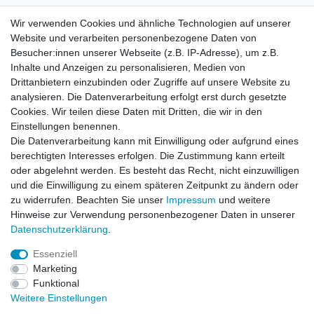
Widerrufsrecht
Wir verwenden Cookies und ähnliche Technologien auf unserer
Website und verarbeiten personenbezogene Daten von
Besucher:innen unserer Webseite (z.B. IP-Adresse), um z.B.
Impressum
Inhalte und Anzeigen zu personalisieren, Medien von
Drittanbietern einzubinden oder Zugriffe auf unsere Website zu
analysieren. Die Datenverarbeitung erfolgt erst durch gesetzte
Datenschutzerklärung
Cookies. Wir teilen diese Daten mit Dritten, die wir in den
Einstellungen benennen.
Die Datenverarbeitung kann mit Einwilligung oder aufgrund eines
Kontakt
berechtigten Interesses erfolgen. Die Zustimmung kann erteilt
oder abgelehnt werden. Es besteht das Recht, nicht einzuwilligen
und die Einwilligung zu einem späteren Zeitpunkt zu ändern oder
Alle auf dieser Webseite dargestellten Produkte und
zu widerrufen. Beachten Sie unser
Impressum
und weitere
Produktinformationen dienen ausschließlich der
Hinweise zur Verwendung personenbezogener Daten in unserer
allgemeinen Information. Es wird darauf hingewiesen, dass
Daten­schutz­erklärung
.
Abweichungen zwischen den auf der Webseite
dargestellten Produkten und den tatsächlich gelieferten
Essenziell
Modellen möglich sind.
Marketing
Funktional
Die auf der Webseite gezeigten Abbildungen,
Weitere Einstellungen
Spezifikationen und Beschreibungen können Änderungen