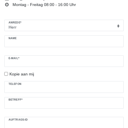
Montag - Freitag 08:00 - 16:00 Uhr
Ceres::Template.mailFormHoneypotLabel
ANREDE*
NAME
E-MAIL*
Kopie aan mij
TELEFON
BETREFF*
AUFTRAGS-ID