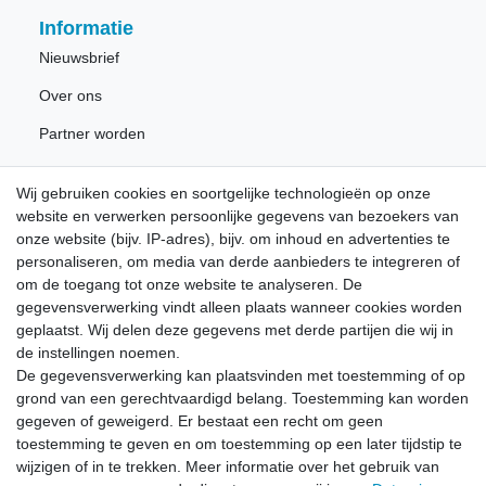
Informatie
Nieuwsbrief
Over ons
Partner worden
Wij gebruiken cookies en soortgelijke technologieën op onze
Nieuwsbrief
website en verwerken persoonlijke gegevens van bezoekers van
onze website (bijv. IP-adres), bijv. om inhoud en advertenties te
personaliseren, om media van derde aanbieders te integreren of
Schrijf u in voor de gratis LÖWE nieuwsbrief en mis nooit
om de toegang tot onze website te analyseren. De
meer nieuws of promoties.
gegevensverwerking vindt alleen plaats wanneer cookies worden
geplaatst. Wij delen deze gegevens met derde partijen die wij in
Ceres::Template.newsletterHoneypotLabel
E-MAIL **
de instellingen noemen.
De gegevensverwerking kan plaatsvinden met toestemming of op
grond van een gerechtvaardigd belang. Toestemming kan worden
Hiermede bevestig ik dat ik de
Data­privacy­verklaring
heb gelezen. Mijn
gegeven of geweigerd. Er bestaat een recht om geen
toestemming kan ik te allen tijde herroepen.**
toestemming te geven en om toestemming op een later tijdstip te
wijzigen of in te trekken. Meer informatie over het gebruik van
Abonneren