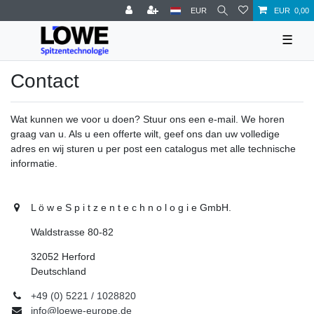
EUR
EUR 0,00
☰
Contact
Wat kunnen we voor u doen? Stuur ons een e-mail. We horen
graag van u. Als u een offerte wilt, geef ons dan uw volledige
adres en wij sturen u per post een catalogus met alle technische
informatie.
L ö w e S p i t z e n t e c h n o l o g i e GmbH.
Waldstrasse 80-82
32052 Herford
Deutschland
+49 (0) 5221 / 1028820
info@loewe-europe.de