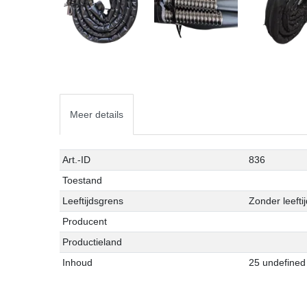
Meer details
Technisch
Waarde
Art.-ID
836
kenmerk
Toestand
Leeftijdsgrens
Zonder leefti
Producent
Productieland
Inhoud
25 undefined