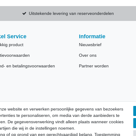
Uitstekende levering van reserveonderdelen
el Service
Informatie
kkig product
Nieuwsbrief
tievoorwaarden
Over ons
nd- en betalingsvoorwaarden
Partner worden
 onze website en verwerken persoonlijke gegevens van bezoekers
vertenties te personaliseren, om media van derde aanbieders te
eren. De gegevensverwerking vindt alleen plaats wanneer cookies
ijen die wij in de instellingen noemen.
ng of op grond van een gerechtvaardigd belang. Toestemming