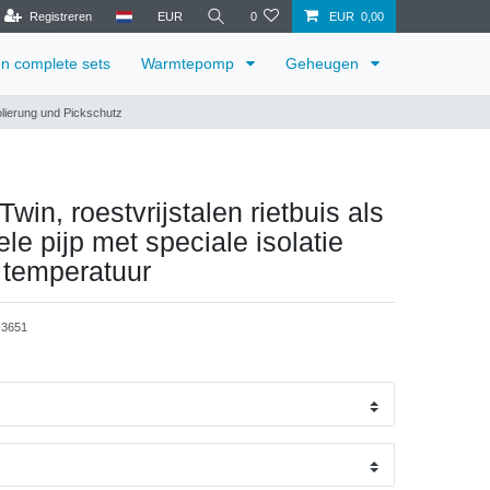
Registreren
EUR
0
EUR 0,00
en complete sets
Warmtepomp
Geheugen
olierung und Pickschutz
win, roestvrijstalen rietbuis als
le pijp met speciale isolatie
 temperatuur
3651