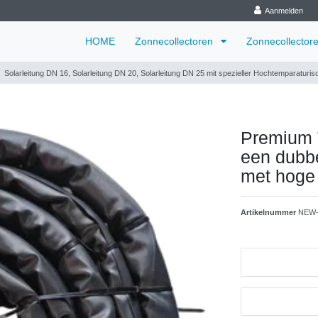
Aanmelden
HOME
Zonnecollectoren
Zonnecollector
Solarleitung DN 16, Solarleitung DN 20, Solarleitung DN 25 mit spezieller Hochtemparaturis
Premium T
een dubbe
met hoge
Artikelnummer
NEW-