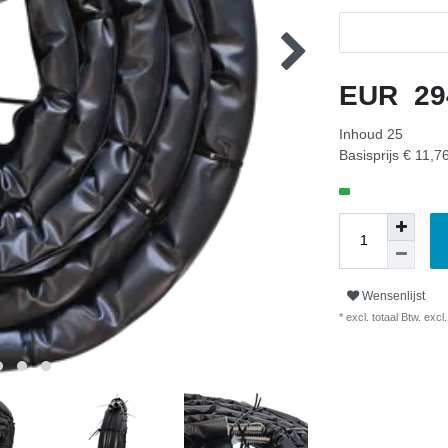
EUR 29
Inhoud
25
Basisprijs
€ 11,76
Wensenlijst
* excl. totaal Btw. excl.