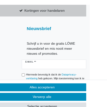
Kortingen voor handelaren
Nieuwsbrief
Schrijf u in voor de gratis LÖWE
nieuwsbrief en mis nooit meer
nieuws of promoties.
Ceres::Template.newsletterHoneypotLabel
E-MAIL **
Hiermede bevestig ik dat ik de
Data­privacy­
verklaring
heb gelezen. Mijn toestemming kan ik te
allen tijde herroepen.**
Alles accepteren
Abonneren
Verwerp alle
** Het gaat hierbij om een verplicht veld.
Selectie accepteren