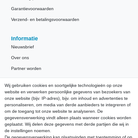
Garantievoorwaarden
Verzend- en betalingsvoorwaarden
Informatie
Nieuwsbrief
Over ons
Partner worden
Wij gebruiken cookies en soortgelijke technologieën op onze
Nieuwsbrief
website en verwerken persoonlijke gegevens van bezoekers van
onze website (bijv. IP-adres), bijv. om inhoud en advertenties te
personaliseren, om media van derde aanbieders te integreren of
Schrijf u in voor de gratis LÖWE nieuwsbrief en mis nooit
om de toegang tot onze website te analyseren. De
meer nieuws of promoties.
gegevensverwerking vindt alleen plaats wanneer cookies worden
geplaatst. Wij delen deze gegevens met derde partijen die wij in
Ceres::Template.newsletterHoneypotLabel
E-MAIL **
de instellingen noemen.
De gegevensverwerking kan plaatsvinden met toestemming of op