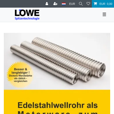
EUR
EUR 0,00
☰