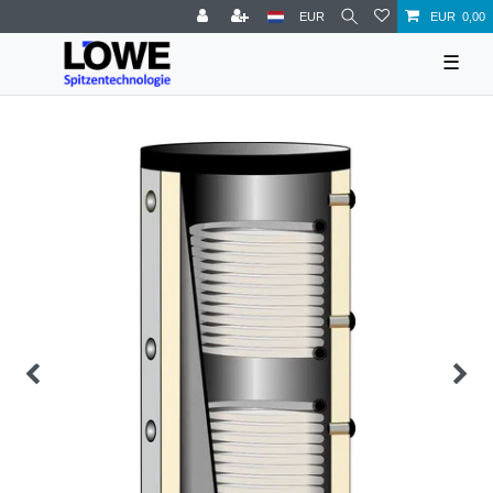
EUR
EUR 0,00
☰