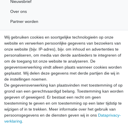
Nieuwsbrief
Over ons
Partner worden
Wij gebruiken cookies en soortgelijke technologieën op onze
Nieuwsbrief
website en verwerken persoonlijke gegevens van bezoekers van
onze website (bijv. IP-adres), bijv. om inhoud en advertenties te
personaliseren, om media van derde aanbieders te integreren of
Schrijf u in voor de gratis LÖWE nieuwsbrief en mis nooit
om de toegang tot onze website te analyseren. De
meer nieuws of promoties.
gegevensverwerking vindt alleen plaats wanneer cookies worden
geplaatst. Wij delen deze gegevens met derde partijen die wij in
Ceres::Template.newsletterHoneypotLabel
E-MAIL **
de instellingen noemen.
De gegevensverwerking kan plaatsvinden met toestemming of op
grond van een gerechtvaardigd belang. Toestemming kan worden
Hiermede bevestig ik dat ik de
Data­privacy­verklaring
heb gelezen. Mijn
gegeven of geweigerd. Er bestaat een recht om geen
toestemming kan ik te allen tijde herroepen.**
toestemming te geven en om toestemming op een later tijdstip te
wijzigen of in te trekken. Meer informatie over het gebruik van
Abonneren
persoonsgegevens en de diensten geven wij in ons
Data­privacy­
** Het gaat hierbij om een verplicht veld.
verklaring
.