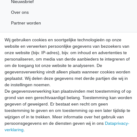
Nieuwsbrief
Over ons
Partner worden
Wij gebruiken cookies en soortgelijke technologieën op onze
Nieuwsbrief
website en verwerken persoonlijke gegevens van bezoekers van
onze website (bijv. IP-adres), bijv. om inhoud en advertenties te
personaliseren, om media van derde aanbieders te integreren of
Schrijf u in voor de gratis LÖWE nieuwsbrief en mis nooit
om de toegang tot onze website te analyseren. De
meer nieuws of promoties.
gegevensverwerking vindt alleen plaats wanneer cookies worden
geplaatst. Wij delen deze gegevens met derde partijen die wij in
Ceres::Template.newsletterHoneypotLabel
E-MAIL **
de instellingen noemen.
De gegevensverwerking kan plaatsvinden met toestemming of op
grond van een gerechtvaardigd belang. Toestemming kan worden
Hiermede bevestig ik dat ik de
Data­privacy­verklaring
heb gelezen. Mijn
gegeven of geweigerd. Er bestaat een recht om geen
toestemming kan ik te allen tijde herroepen.**
toestemming te geven en om toestemming op een later tijdstip te
wijzigen of in te trekken. Meer informatie over het gebruik van
Abonneren
persoonsgegevens en de diensten geven wij in ons
Data­privacy­
** Het gaat hierbij om een verplicht veld.
verklaring
.