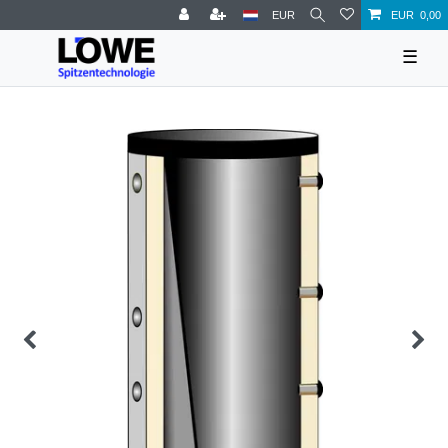
EUR
EUR 0,00
☰