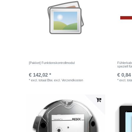
[Pakket] Funktionskontrollmodul
Fühlerkab
speziell f
€ 142,02 *
€ 0,84
*
excl. totaal Btw.
excl.
Verzendkosten
*
excl. tot