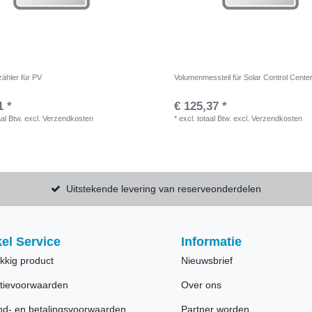
zähler für PV
Volumenmessteil für Solar Control Cente
1 *
€ 125,37 *
aal Btw.
excl.
Verzendkosten
*
excl. totaal Btw.
excl.
Verzendkosten
Uitstekende levering van reserveonderdelen
el Service
Informatie
kkig product
Nieuwsbrief
tievoorwaarden
Over ons
nd- en betalingsvoorwaarden
Partner worden