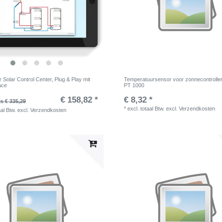
r Solar Control Center, Plug & Play mit
Temperatuursensor voor zonnecontroller
ace
PT 1000
€ 158,82 *
€ 8,32 *
js € 335,29
*
excl. totaal Btw.
excl.
Verzendkosten
aal Btw.
excl.
Verzendkosten