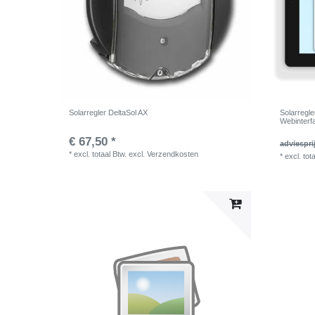
Solarregler DeltaSol AX
Solarregle
Webinterf
€ 67,50 *
adviespri
*
excl. totaal Btw.
excl.
Verzendkosten
*
excl. tot