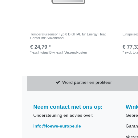
Temperatursensor Typ 0 DIGITAL für Energy Heat
Einspeise
Center mit Silikonkabel
€ 24,79 *
€ 77,3
*
excl. totaal Btw.
excl.
Verzendkosten
*
excl. tot
Word partner en profiteer
Neem contact met ons op:
Wink
Ondersteuning en advies over:
Gebre
info@loewe-europe.de
Garan
Verze