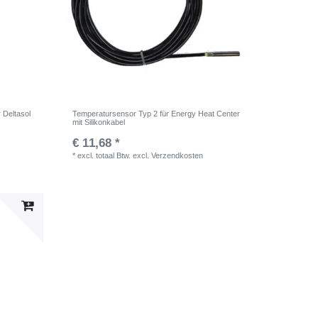
 Deltasol
Temperatursensor Typ 2 für Energy Heat Center
mit Silikonkabel
€ 11,68 *
*
excl. totaal Btw.
excl.
Verzendkosten