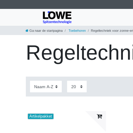
Ga naar de startpagina
Toebehoren
Regeltechniek voor zonne-en
Regeltechn
Artikelpakket