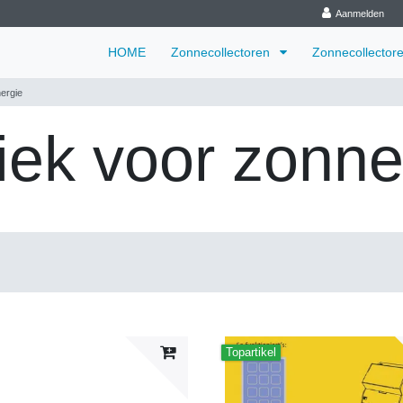
Aanmelden
HOME
Zonnecollectoren
Zonnecollector
ergie
iek voor zonne
Topartikel