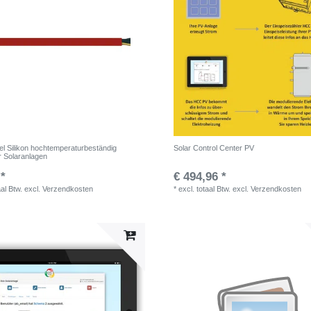
el Silikon hochtemperaturbeständig
Solar Control Center PV
ür Solaranlagen
 *
€ 494,96 *
aal Btw.
excl.
Verzendkosten
*
excl. totaal Btw.
excl.
Verzendkosten