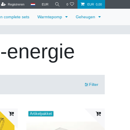
Registreren
EUR
0
EUR 0,00
en complete sets
Warmtepomp
Geheugen
-energie
Filter
Artikelpakket