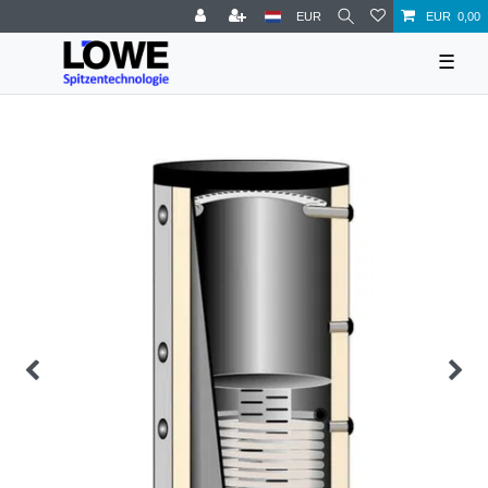
EUR
EUR 0,00
☰