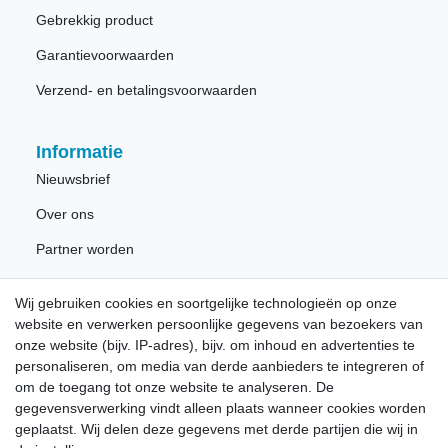
Gebrekkig product
Garantievoorwaarden
Verzend- en betalingsvoorwaarden
Informatie
Nieuwsbrief
Over ons
Partner worden
Wij gebruiken cookies en soortgelijke technologieën op onze
Nieuwsbrief
website en verwerken persoonlijke gegevens van bezoekers van
onze website (bijv. IP-adres), bijv. om inhoud en advertenties te
personaliseren, om media van derde aanbieders te integreren of
Schrijf u in voor de gratis LÖWE nieuwsbrief en mis nooit
om de toegang tot onze website te analyseren. De
meer nieuws of promoties.
gegevensverwerking vindt alleen plaats wanneer cookies worden
geplaatst. Wij delen deze gegevens met derde partijen die wij in
Ceres::Template.newsletterHoneypotLabel
E-MAIL **