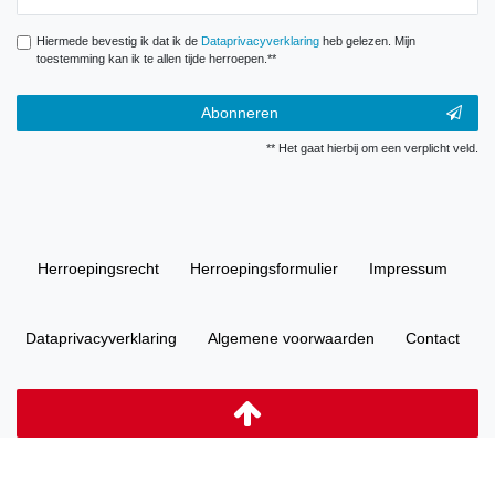
Hiermede bevestig ik dat ik de
Data­privacy­verklaring
heb gelezen. Mijn
toestemming kan ik te allen tijde herroepen.**
Abonneren
** Het gaat hierbij om een verplicht veld.
Herroepings­recht
Herroepings­formulier
Impressum
Data­privacy­verklaring
Algemene voorwaarden
Contact