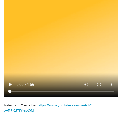
Video auf YouTube:
https://www.youtube.com/watch?
v=R5XJTRYczOM