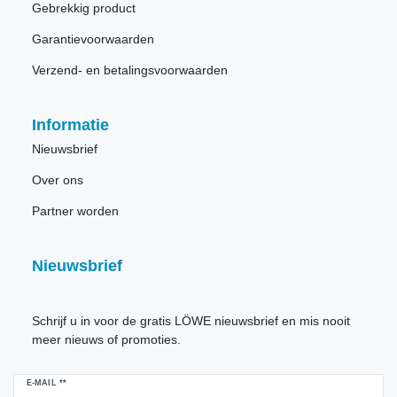
Gebrekkig product
Garantievoorwaarden
Verzend- en betalingsvoorwaarden
Informatie
Nieuwsbrief
Over ons
Partner worden
Nieuwsbrief
Schrijf u in voor de gratis LÖWE nieuwsbrief en mis nooit
meer nieuws of promoties.
Ceres::Template.newsletterHoneypotLabel
E-MAIL **