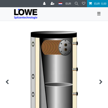
EUR
EUR 0,00
☰