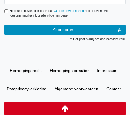
Hiermede bevestig ik dat ik de
Data­privacy­verklaring
heb gelezen. Mijn
toestemming kan ik te allen tijde herroepen.**
Abonneren
** Het gaat hierbij om een verplicht veld.
Herroepings­recht
Herroepings­formulier
Impressum
Data­privacy­verklaring
Algemene voorwaarden
Contact