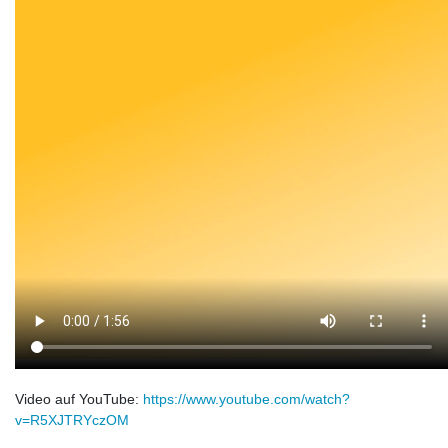
Video auf YouTube:
https://www.youtube.com/watch?
v=R5XJTRYczOM