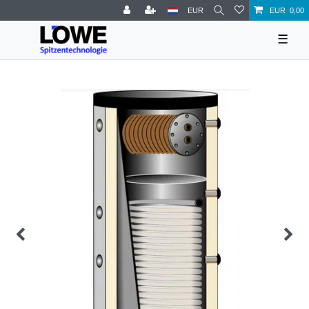
EUR
EUR 0,00
☰