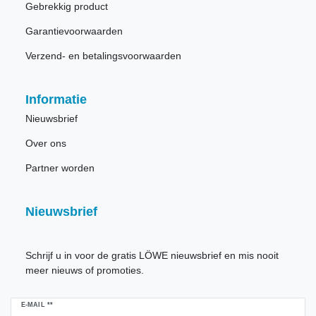
Gebrekkig product
Garantievoorwaarden
Verzend- en betalingsvoorwaarden
Informatie
Nieuwsbrief
Over ons
Partner worden
Nieuwsbrief
Schrijf u in voor de gratis LÖWE nieuwsbrief en mis nooit
meer nieuws of promoties.
Ceres::Template.newsletterHoneypotLabel
E-MAIL **