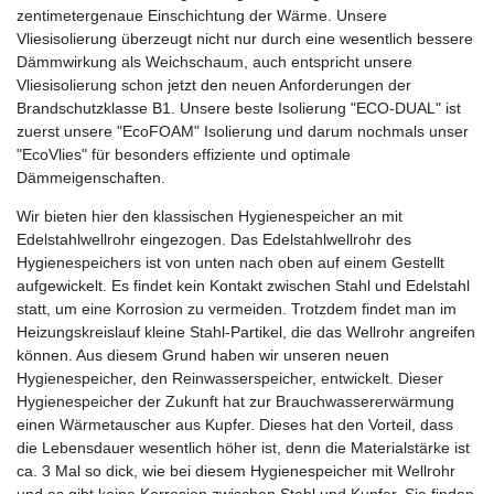
zentimetergenaue Einschichtung der Wärme. Unsere
Vliesisolierung überzeugt nicht nur durch eine wesentlich bessere
Dämmwirkung als Weichschaum, auch entspricht unsere
Vliesisolierung schon jetzt den neuen Anforderungen der
Brandschutzklasse B1. Unsere beste Isolierung "ECO-DUAL" ist
zuerst unsere "EcoFOAM" Isolierung und darum nochmals unser
"EcoVlies" für besonders effiziente und optimale
Dämmeigenschaften.
Wir bieten hier den klassischen Hygienespeicher an mit
Edelstahlwellrohr eingezogen. Das Edelstahlwellrohr des
Hygienespeichers ist von unten nach oben auf einem Gestellt
aufgewickelt. Es findet kein Kontakt zwischen Stahl und Edelstahl
statt, um eine Korrosion zu vermeiden. Trotzdem findet man im
Heizungskreislauf kleine Stahl-Partikel, die das Wellrohr angreifen
können. Aus diesem Grund haben wir unseren neuen
Hygienespeicher, den Reinwasserspeicher, entwickelt. Dieser
Hygienespeicher der Zukunft hat zur Brauchwassererwärmung
einen Wärmetauscher aus Kupfer. Dieses hat den Vorteil, dass
die Lebensdauer wesentlich höher ist, denn die Materialstärke ist
ca. 3 Mal so dick, wie bei diesem Hygienespeicher mit Wellrohr
und es gibt keine Korrosion zwischen Stahl und Kupfer. Sie finden