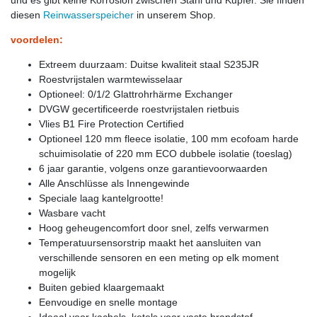
diesen
Reinwasserspeicher
in unserem Shop.
voordelen:
Extreem duurzaam: Duitse kwaliteit staal S235JR
Roestvrijstalen warmtewisselaar
Optioneel: 0/1/2 Glattrohrhärme Exchanger
DVGW gecertificeerde roestvrijstalen rietbuis
Vlies B1 Fire Protection Certified
Optioneel 120 mm fleece isolatie, 100 mm ecofoam harde
schuimisolatie of 220 mm ECO dubbele isolatie (toeslag)
6 jaar garantie, volgens onze garantievoorwaarden
Alle Anschlüsse als Innengewinde
Speciale laag kantelgrootte!
Wasbare vacht
Hoog geheugencomfort door snel, zelfs verwarmen
Temperatuursensorstrip maakt het aansluiten van
verschillende sensoren en een meting op elk moment
mogelijk
Buiten gebied klaargemaakt
Eenvoudige en snelle montage
Ideaal voor kachels, ketels voor vaste brandstof,