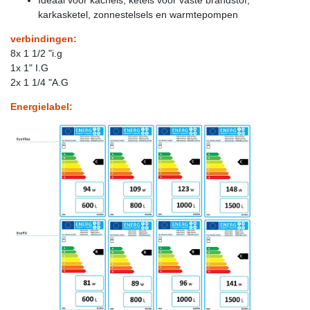
karkasketel, zonnestelsels en warmtepompen
verbindingen:
8x 1 1/2 "i.g
1x 1" I.G
2x 1 1/4 "A.G
Energielabel: