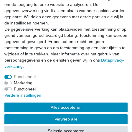
Schrijf u in voor de gratis LÖWE nieuwsbrief en mis nooit
om de toegang tot onze website te analyseren. De
meer nieuws of promoties.
gegevensverwerking vindt alleen plaats wanneer cookies worden
geplaatst. Wij delen deze gegevens met derde partijen die wij in
Ceres::Template.newsletterHoneypotLabel
E-MAIL **
de instellingen noemen.
De gegevensverwerking kan plaatsvinden met toestemming of op
grond van een gerechtvaardigd belang. Toestemming kan worden
Hiermede bevestig ik dat ik de
Data­privacy­verklaring
heb gelezen. Mijn
gegeven of geweigerd. Er bestaat een recht om geen
toestemming kan ik te allen tijde herroepen.**
toestemming te geven en om toestemming op een later tijdstip te
wijzigen of in te trekken. Meer informatie over het gebruik van
Abonneren
persoonsgegevens en de diensten geven wij in ons
Data­privacy­
** Het gaat hierbij om een verplicht veld.
verklaring
.
Functioneel
Marketing
Functioneel
Verdere instellingen
Herroepings­recht
Herroepings­formulier
Impressum
Alles accepteren
Data­privacy­verklaring
Algemene voorwaarden
Contact
Verwerp alle
Selectie accepteren