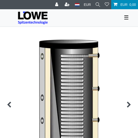
EUR
EUR 0,00
☰