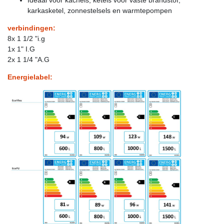
karkasketel, zonnestelsels en warmtepompen
verbindingen:
8x 1 1/2 "i.g
1x 1" I.G
2x 1 1/4 "A.G
Energielabel: