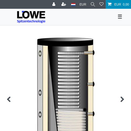
EUR
EUR 0,00
☰