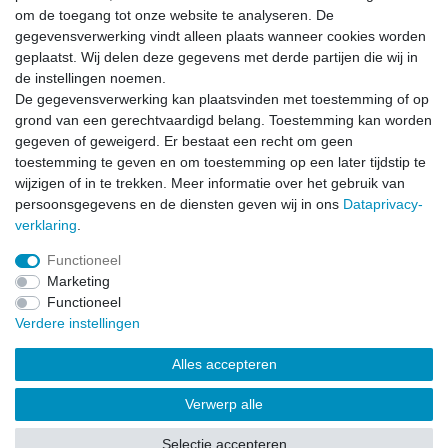
Schrijf u in voor de gratis LÖWE nieuwsbrief en mis nooit
om de toegang tot onze website te analyseren. De
meer nieuws of promoties.
gegevensverwerking vindt alleen plaats wanneer cookies worden
geplaatst. Wij delen deze gegevens met derde partijen die wij in
Ceres::Template.newsletterHoneypotLabel
E-MAIL **
de instellingen noemen.
De gegevensverwerking kan plaatsvinden met toestemming of op
grond van een gerechtvaardigd belang. Toestemming kan worden
Hiermede bevestig ik dat ik de
Data­privacy­verklaring
heb gelezen. Mijn
gegeven of geweigerd. Er bestaat een recht om geen
toestemming kan ik te allen tijde herroepen.**
toestemming te geven en om toestemming op een later tijdstip te
wijzigen of in te trekken. Meer informatie over het gebruik van
Abonneren
persoonsgegevens en de diensten geven wij in ons
Data­privacy­
** Het gaat hierbij om een verplicht veld.
verklaring
.
Functioneel
Marketing
Functioneel
Verdere instellingen
Herroepings­recht
Herroepings­formulier
Impressum
Alles accepteren
Data­privacy­verklaring
Algemene voorwaarden
Contact
Verwerp alle
Selectie accepteren