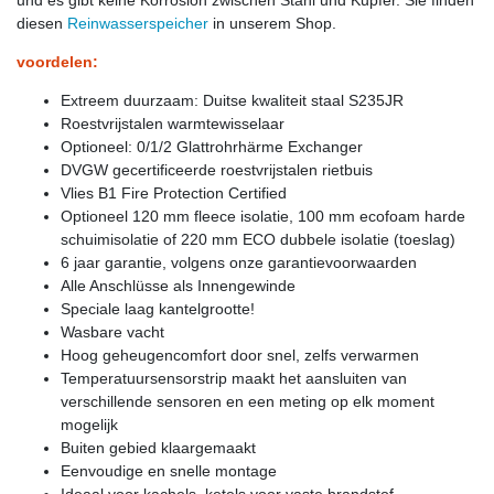
diesen
Reinwasserspeicher
in unserem Shop.
voordelen:
Extreem duurzaam: Duitse kwaliteit staal S235JR
Roestvrijstalen warmtewisselaar
Optioneel: 0/1/2 Glattrohrhärme Exchanger
DVGW gecertificeerde roestvrijstalen rietbuis
Vlies B1 Fire Protection Certified
Optioneel 120 mm fleece isolatie, 100 mm ecofoam harde
schuimisolatie of 220 mm ECO dubbele isolatie (toeslag)
6 jaar garantie, volgens onze garantievoorwaarden
Alle Anschlüsse als Innengewinde
Speciale laag kantelgrootte!
Wasbare vacht
Hoog geheugencomfort door snel, zelfs verwarmen
Temperatuursensorstrip maakt het aansluiten van
verschillende sensoren en een meting op elk moment
mogelijk
Buiten gebied klaargemaakt
Eenvoudige en snelle montage
Ideaal voor kachels, ketels voor vaste brandstof,