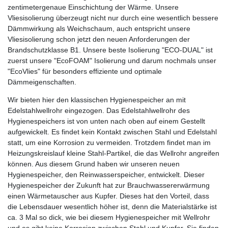
zentimetergenaue Einschichtung der Wärme. Unsere
Vliesisolierung überzeugt nicht nur durch eine wesentlich bessere
Dämmwirkung als Weichschaum, auch entspricht unsere
Vliesisolierung schon jetzt den neuen Anforderungen der
Brandschutzklasse B1. Unsere beste Isolierung "ECO-DUAL" ist
zuerst unsere "EcoFOAM" Isolierung und darum nochmals unser
"EcoVlies" für besonders effiziente und optimale
Dämmeigenschaften.
Wir bieten hier den klassischen Hygienespeicher an mit
Edelstahlwellrohr eingezogen. Das Edelstahlwellrohr des
Hygienespeichers ist von unten nach oben auf einem Gestellt
aufgewickelt. Es findet kein Kontakt zwischen Stahl und Edelstahl
statt, um eine Korrosion zu vermeiden. Trotzdem findet man im
Heizungskreislauf kleine Stahl-Partikel, die das Wellrohr angreifen
können. Aus diesem Grund haben wir unseren neuen
Hygienespeicher, den Reinwasserspeicher, entwickelt. Dieser
Hygienespeicher der Zukunft hat zur Brauchwassererwärmung
einen Wärmetauscher aus Kupfer. Dieses hat den Vorteil, dass
die Lebensdauer wesentlich höher ist, denn die Materialstärke ist
ca. 3 Mal so dick, wie bei diesem Hygienespeicher mit Wellrohr
und es gibt keine Korrosion zwischen Stahl und Kupfer. Sie finden