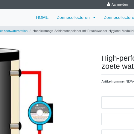
Aanmelden
HOME
Zonnecollectoren
Zonnecollector
t zoetwaterstation
Hochleistungs-Schichtenspeicher mit Frischwasser-Hygiene-Modul
High-per
zoete wa
Artikelnummer
NEW-