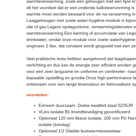
warmteverwarming, zoals een geheugen met een fijne k
dit het voordeel dat er een onderste kalksteenvorming is 
warmte moet worden bewaard voor de na-verwarming in 
Laaggeheugen met zoete water-hygiëne-module is bijzon
olie of gas.Lagere opslagvolume, verwarmingsdiensten e
warmteverwarming.Een kieming of accumulatie van Legione
drinkwater, omdat onze module voor zoete waterhygiëne 
ongeveer 2 liter, dat constant wordt gespoeld met een z
Veel praktische tests hebben aangetoond dat laagdoppen
verlichting en dus kan de energie zeer efficiënt worden
voor een zeer langzame en uniforme en centimeter -na
bepaalde opstelling en grootte.Onze high-performance 
ontworpen voor een lange levensduur en betrouwbare oper
voordelen:
Extreem duurzaam: Duitse kwaliteit staal S235JR
VLies isolatie B1 brandbeveiliging gecertificeerd
Optioneel 120 mm fleece isolatie, 100 mm PU Har
isolatie (toeslag)
Optioneel 1/2 Gladde buiswarmtewisselaar