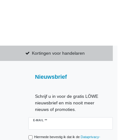
Kortingen voor handelaren
Nieuwsbrief
Schrijf u in voor de gratis LÖWE
nieuwsbrief en mis nooit meer
nieuws of promoties.
Ceres::Template.newsletterHoneypotLabel
E-MAIL **
Hiermede bevestig ik dat ik de
Data­privacy­