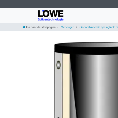
Ga naar de startpagina
Geheugen
Gecombineerde opslagtank me