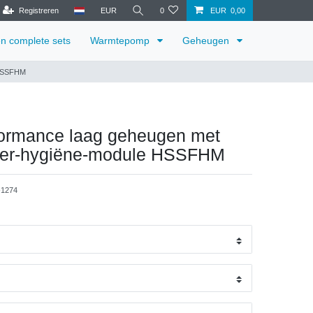
Registreren
EUR
0
EUR 0,00
en complete sets
Warmtepomp
Geheugen
 HSSFHM
formance laag geheugen met
ter-hygiëne-module HSSFHM
1274