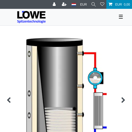
EUR
EUR 0,00
☰