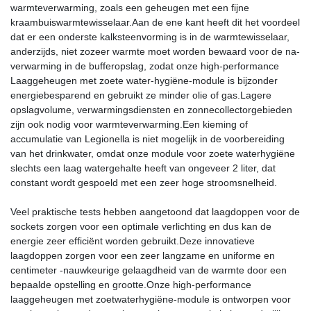
warmteverwarming, zoals een geheugen met een fijne
kraambuiswarmtewisselaar.Aan de ene kant heeft dit het voordeel
dat er een onderste kalksteenvorming is in de warmtewisselaar,
anderzijds, niet zozeer warmte moet worden bewaard voor de na-
verwarming in de bufferopslag, zodat onze high-performance
Laaggeheugen met zoete water-hygiëne-module is bijzonder
energiebesparend en gebruikt ze minder olie of gas.Lagere
opslagvolume, verwarmingsdiensten en zonnecollectorgebieden
zijn ook nodig voor warmteverwarming.Een kieming of
accumulatie van Legionella is niet mogelijk in de voorbereiding
van het drinkwater, omdat onze module voor zoete waterhygiëne
slechts een laag watergehalte heeft van ongeveer 2 liter, dat
constant wordt gespoeld met een zeer hoge stroomsnelheid.
Veel praktische tests hebben aangetoond dat laagdoppen voor de
sockets zorgen voor een optimale verlichting en dus kan de
energie zeer efficiënt worden gebruikt.Deze innovatieve
laagdoppen zorgen voor een zeer langzame en uniforme en
centimeter -nauwkeurige gelaagdheid van de warmte door een
bepaalde opstelling en grootte.Onze high-performance
laaggeheugen met zoetwaterhygiëne-module is ontworpen voor