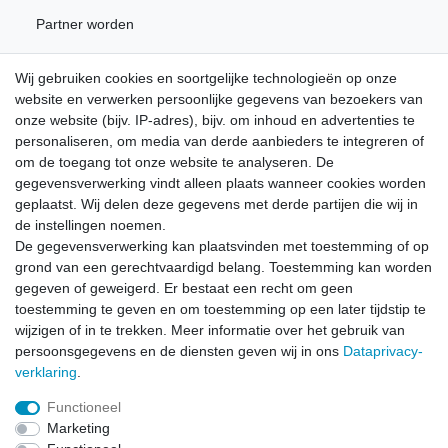
Partner worden
Wij gebruiken cookies en soortgelijke technologieën op onze
Nieuwsbrief
website en verwerken persoonlijke gegevens van bezoekers van
onze website (bijv. IP-adres), bijv. om inhoud en advertenties te
personaliseren, om media van derde aanbieders te integreren of
Schrijf u in voor de gratis LÖWE nieuwsbrief en mis nooit
om de toegang tot onze website te analyseren. De
meer nieuws of promoties.
gegevensverwerking vindt alleen plaats wanneer cookies worden
geplaatst. Wij delen deze gegevens met derde partijen die wij in
Ceres::Template.newsletterHoneypotLabel
E-MAIL **
de instellingen noemen.
De gegevensverwerking kan plaatsvinden met toestemming of op
grond van een gerechtvaardigd belang. Toestemming kan worden
Hiermede bevestig ik dat ik de
Data­privacy­verklaring
heb gelezen. Mijn
gegeven of geweigerd. Er bestaat een recht om geen
toestemming kan ik te allen tijde herroepen.**
toestemming te geven en om toestemming op een later tijdstip te
wijzigen of in te trekken. Meer informatie over het gebruik van
Abonneren
persoonsgegevens en de diensten geven wij in ons
Data­privacy­
** Het gaat hierbij om een verplicht veld.
verklaring
.
Functioneel
Marketing