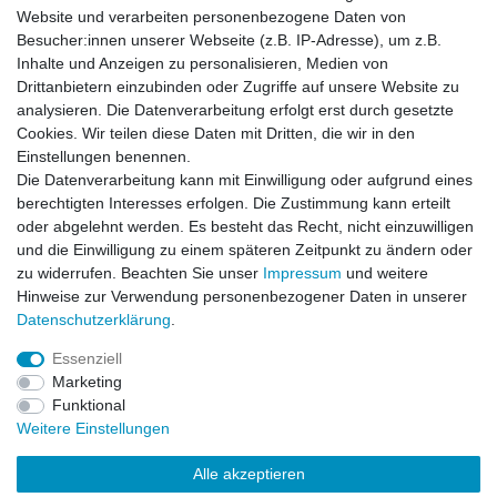
Website und verarbeiten personenbezogene Daten von
Besucher:innen unserer Webseite (z.B. IP-Adresse), um z.B.
Impressum
Inhalte und Anzeigen zu personalisieren, Medien von
Drittanbietern einzubinden oder Zugriffe auf unsere Website zu
analysieren. Die Datenverarbeitung erfolgt erst durch gesetzte
Datenschutzerklärung
Cookies. Wir teilen diese Daten mit Dritten, die wir in den
Einstellungen benennen.
Die Datenverarbeitung kann mit Einwilligung oder aufgrund eines
Kontakt
berechtigten Interesses erfolgen. Die Zustimmung kann erteilt
oder abgelehnt werden. Es besteht das Recht, nicht einzuwilligen
und die Einwilligung zu einem späteren Zeitpunkt zu ändern oder
Alle auf dieser Webseite dargestellten Produkte und
zu widerrufen. Beachten Sie unser
Impressum
und weitere
Produktinformationen dienen ausschließlich der
Hinweise zur Verwendung personenbezogener Daten in unserer
allgemeinen Information. Es wird darauf hingewiesen, dass
Daten­schutz­erklärung
.
Abweichungen zwischen den auf der Webseite
dargestellten Produkten und den tatsächlich gelieferten
Essenziell
Modellen möglich sind.
Marketing
Funktional
Die auf der Webseite gezeigten Abbildungen,
Weitere Einstellungen
Spezifikationen und Beschreibungen können Änderungen
unterliegen und stellen nicht notwendigerweise die finalen
Alle akzeptieren
Produkteigenschaften dar. Der Anbieter behält sich das