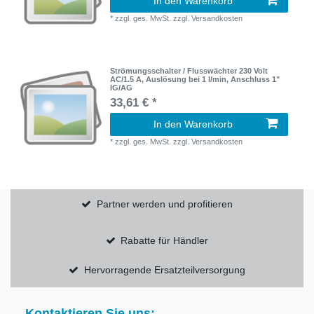
In den Warenkorb
*
zzgl. ges. MwSt.
zzgl.
Versandkosten
Strömungsschalter / Flusswächter 230 Volt
AC/1.5 A, Auslösung bei 1 l/min, Anschluss 1"
IG/AG
33,61 € *
In den Warenkorb
*
zzgl. ges. MwSt.
zzgl.
Versandkosten
Partner werden und profitieren
Rabatte für Händler
Hervorragende Ersatzteilversorgung
Kontaktieren Sie uns: