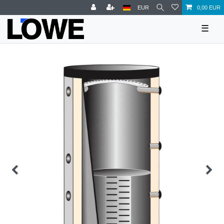
EUR
0,00 EUR
☰