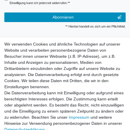
Einwilligung kann ich jederzeit widerrufen.**
Abonnieren
** Hierbei handelt es sich um ein Pflichtfeld.
Widerrufsrecht
Wir verwenden Cookies und ähnliche Technologien auf unserer
Website und verarbeiten personenbezogene Daten von
Besucher:innen unserer Webseite (z.B. IP-Adresse), um z.B.
Impressum
Inhalte und Anzeigen zu personalisieren, Medien von
Drittanbietern einzubinden oder Zugriffe auf unsere Website zu
analysieren. Die Datenverarbeitung erfolgt erst durch gesetzte
Datenschutzerklärung
Cookies. Wir teilen diese Daten mit Dritten, die wir in den
Einstellungen benennen.
Die Datenverarbeitung kann mit Einwilligung oder aufgrund eines
Kontakt
berechtigten Interesses erfolgen. Die Zustimmung kann erteilt
oder abgelehnt werden. Es besteht das Recht, nicht einzuwilligen
und die Einwilligung zu einem späteren Zeitpunkt zu ändern oder
Alle auf dieser Webseite dargestellten Produkte und
zu widerrufen. Beachten Sie unser
Impressum
und weitere
Produktinformationen dienen ausschließlich der
Hinweise zur Verwendung personenbezogener Daten in unserer
allgemeinen Information. Es wird darauf hingewiesen, dass
Daten­schutz­erklärung
.