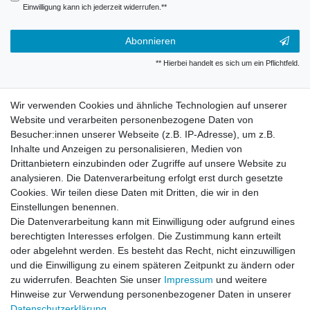
Einwilligung kann ich jederzeit widerrufen.**
Abonnieren
** Hierbei handelt es sich um ein Pflichtfeld.
Widerrufsrecht
Wir verwenden Cookies und ähnliche Technologien auf unserer
Website und verarbeiten personenbezogene Daten von
Besucher:innen unserer Webseite (z.B. IP-Adresse), um z.B.
Impressum
Inhalte und Anzeigen zu personalisieren, Medien von
Drittanbietern einzubinden oder Zugriffe auf unsere Website zu
analysieren. Die Datenverarbeitung erfolgt erst durch gesetzte
Datenschutzerklärung
Cookies. Wir teilen diese Daten mit Dritten, die wir in den
Einstellungen benennen.
Die Datenverarbeitung kann mit Einwilligung oder aufgrund eines
Kontakt
berechtigten Interesses erfolgen. Die Zustimmung kann erteilt
oder abgelehnt werden. Es besteht das Recht, nicht einzuwilligen
und die Einwilligung zu einem späteren Zeitpunkt zu ändern oder
Alle auf dieser Webseite dargestellten Produkte und
zu widerrufen. Beachten Sie unser
Impressum
und weitere
Produktinformationen dienen ausschließlich der
Hinweise zur Verwendung personenbezogener Daten in unserer
allgemeinen Information. Es wird darauf hingewiesen, dass
Daten­schutz­erklärung
.