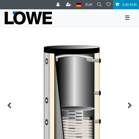
EUR
0,00 EUR
☰