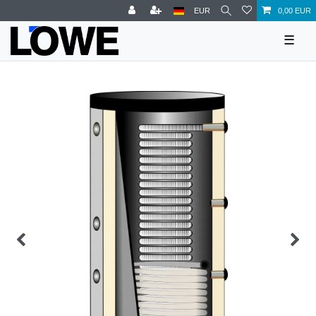
EUR
0,00 EUR
☰