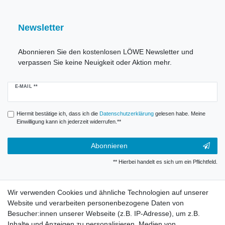
Newsletter
Abonnieren Sie den kostenlosen LÖWE Newsletter und
verpassen Sie keine Neuigkeit oder Aktion mehr.
Newsletter
E-MAIL **
Honig
Hiermit bestätige ich, dass ich die
Daten­schutz­erklärung
gelesen habe. Meine
Einwilligung kann ich jederzeit widerrufen.**
Abonnieren
** Hierbei handelt es sich um ein Pflichtfeld.
Widerrufsrecht
Wir verwenden Cookies und ähnliche Technologien auf unserer
Website und verarbeiten personenbezogene Daten von
Besucher:innen unserer Webseite (z.B. IP-Adresse), um z.B.
Impressum
Inhalte und Anzeigen zu personalisieren, Medien von