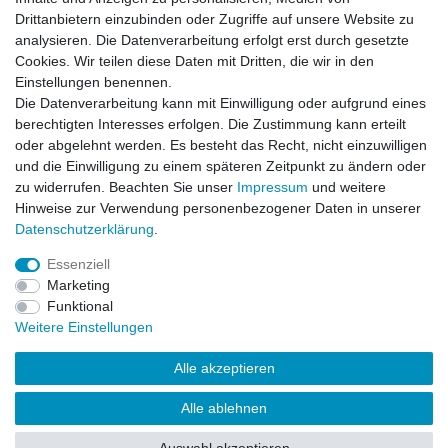
Drittanbietern einzubinden oder Zugriffe auf unsere Website zu
analysieren. Die Datenverarbeitung erfolgt erst durch gesetzte
Datenschutzerklärung
Cookies. Wir teilen diese Daten mit Dritten, die wir in den
Einstellungen benennen.
Die Datenverarbeitung kann mit Einwilligung oder aufgrund eines
Kontakt
berechtigten Interesses erfolgen. Die Zustimmung kann erteilt
oder abgelehnt werden. Es besteht das Recht, nicht einzuwilligen
und die Einwilligung zu einem späteren Zeitpunkt zu ändern oder
Alle auf dieser Webseite dargestellten Produkte und
zu widerrufen. Beachten Sie unser
Impressum
und weitere
Produktinformationen dienen ausschließlich der
Hinweise zur Verwendung personenbezogener Daten in unserer
allgemeinen Information. Es wird darauf hingewiesen, dass
Daten­schutz­erklärung
.
Abweichungen zwischen den auf der Webseite
dargestellten Produkten und den tatsächlich gelieferten
Essenziell
Modellen möglich sind.
Marketing
Funktional
Die auf der Webseite gezeigten Abbildungen,
Weitere Einstellungen
Spezifikationen und Beschreibungen können Änderungen
unterliegen und stellen nicht notwendigerweise die finalen
Alle akzeptieren
Produkteigenschaften dar. Der Anbieter behält sich das
Recht vor, jederzeit und ohne vorherige Ankündigung
Alle ablehnen
Änderungen an den dargestellten Produkten vorzunehmen.