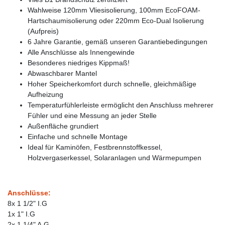
Wahlweise 120mm Vliesisolierung, 100mm EcoFOAM-
Hartschaumisolierung oder 220mm Eco-Dual Isolierung
(Aufpreis)
6 Jahre Garantie, gemäß unseren Garantiebedingungen
Alle Anschlüsse als Innengewinde
Besonderes niedriges Kippmaß!
Abwaschbarer Mantel
Hoher Speicherkomfort durch schnelle, gleichmäßige
Aufheizung
Temperaturfühlerleiste ermöglicht den Anschluss mehrerer
Fühler und eine Messung an jeder Stelle
Außenfläche grundiert
Einfache und schnelle Montage
Ideal für Kaminöfen, Festbrennstoffkessel,
Holzvergaserkessel, Solaranlagen und Wärmepumpen
Anschlüsse:
8x 1 1/2" I.G
1x 1" I.G
2x 1 1/4" A.G