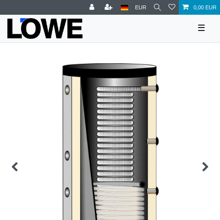
EUR
0,00 EUR
☰