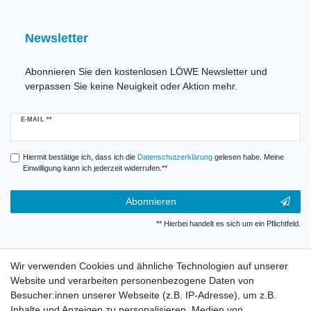
Newsletter
Abonnieren Sie den kostenlosen LÖWE Newsletter und
verpassen Sie keine Neuigkeit oder Aktion mehr.
Newsletter
E-MAIL **
Honig
Hiermit bestätige ich, dass ich die
Daten­schutz­erklärung
gelesen habe. Meine
Einwilligung kann ich jederzeit widerrufen.**
Abonnieren
** Hierbei handelt es sich um ein Pflichtfeld.
Widerrufsrecht
Wir verwenden Cookies und ähnliche Technologien auf unserer
Website und verarbeiten personenbezogene Daten von
Besucher:innen unserer Webseite (z.B. IP-Adresse), um z.B.
Impressum
Inhalte und Anzeigen zu personalisieren, Medien von