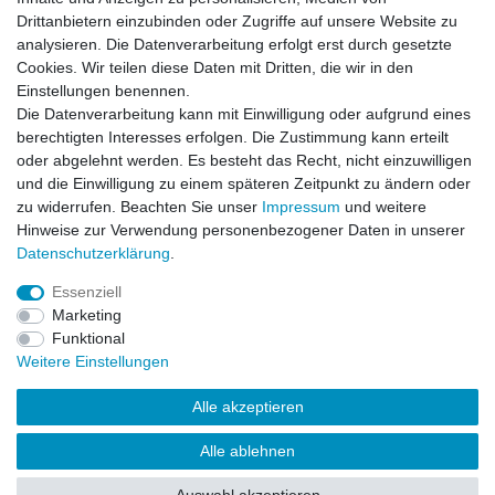
Drittanbietern einzubinden oder Zugriffe auf unsere Website zu
analysieren. Die Datenverarbeitung erfolgt erst durch gesetzte
Datenschutzerklärung
Cookies. Wir teilen diese Daten mit Dritten, die wir in den
Einstellungen benennen.
Die Datenverarbeitung kann mit Einwilligung oder aufgrund eines
Kontakt
berechtigten Interesses erfolgen. Die Zustimmung kann erteilt
oder abgelehnt werden. Es besteht das Recht, nicht einzuwilligen
und die Einwilligung zu einem späteren Zeitpunkt zu ändern oder
Alle auf dieser Webseite dargestellten Produkte und
zu widerrufen. Beachten Sie unser
Impressum
und weitere
Produktinformationen dienen ausschließlich der
Hinweise zur Verwendung personenbezogener Daten in unserer
allgemeinen Information. Es wird darauf hingewiesen, dass
Daten­schutz­erklärung
.
Abweichungen zwischen den auf der Webseite
dargestellten Produkten und den tatsächlich gelieferten
Essenziell
Modellen möglich sind.
Marketing
Funktional
Die auf der Webseite gezeigten Abbildungen,
Weitere Einstellungen
Spezifikationen und Beschreibungen können Änderungen
unterliegen und stellen nicht notwendigerweise die finalen
Alle akzeptieren
Produkteigenschaften dar. Der Anbieter behält sich das
Recht vor, jederzeit und ohne vorherige Ankündigung
Alle ablehnen
Änderungen an den dargestellten Produkten vorzunehmen.