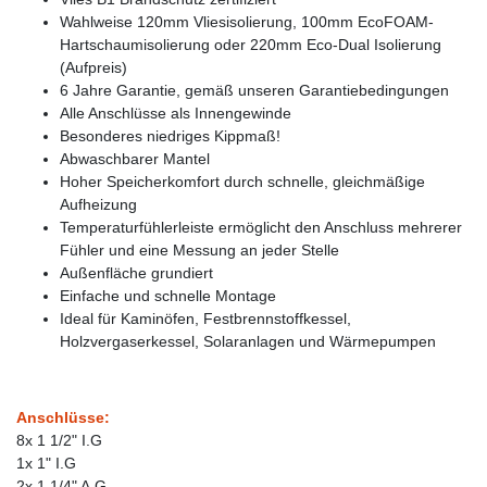
Wahlweise 120mm Vliesisolierung, 100mm EcoFOAM-
Hartschaumisolierung oder 220mm Eco-Dual Isolierung
(Aufpreis)
6 Jahre Garantie, gemäß unseren Garantiebedingungen
Alle Anschlüsse als Innengewinde
Besonderes niedriges Kippmaß!
Abwaschbarer Mantel
Hoher Speicherkomfort durch schnelle, gleichmäßige
Aufheizung
Temperaturfühlerleiste ermöglicht den Anschluss mehrerer
Fühler und eine Messung an jeder Stelle
Außenfläche grundiert
Einfache und schnelle Montage
Ideal für Kaminöfen, Festbrennstoffkessel,
Holzvergaserkessel, Solaranlagen und Wärmepumpen
Anschlüsse:
8x 1 1/2" I.G
1x 1" I.G
2x 1 1/4" A.G