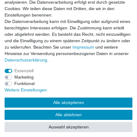
analysieren. Die Datenverarbeitung erfolgt erst durch gesetzte
Datenschutzerklärung
Cookies. Wir teilen diese Daten mit Dritten, die wir in den
Einstellungen benennen.
Die Datenverarbeitung kann mit Einwilligung oder aufgrund eines
Kontakt
berechtigten Interesses erfolgen. Die Zustimmung kann erteilt
oder abgelehnt werden. Es besteht das Recht, nicht einzuwilligen
und die Einwilligung zu einem späteren Zeitpunkt zu ändern oder
Alle auf dieser Webseite dargestellten Produkte und
zu widerrufen. Beachten Sie unser
Impressum
und weitere
Produktinformationen dienen ausschließlich der
Hinweise zur Verwendung personenbezogener Daten in unserer
allgemeinen Information. Es wird darauf hingewiesen, dass
Daten­schutz­erklärung
.
Abweichungen zwischen den auf der Webseite
dargestellten Produkten und den tatsächlich gelieferten
Essenziell
Modellen möglich sind.
Marketing
Funktional
Die auf der Webseite gezeigten Abbildungen,
Weitere Einstellungen
Spezifikationen und Beschreibungen können Änderungen
unterliegen und stellen nicht notwendigerweise die finalen
Alle akzeptieren
Produkteigenschaften dar. Der Anbieter behält sich das
Recht vor, jederzeit und ohne vorherige Ankündigung
Alle ablehnen
Änderungen an den dargestellten Produkten vorzunehmen.
Auswahl akzeptieren