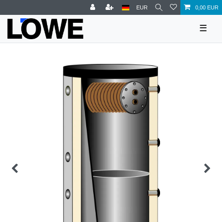
EUR
0,00 EUR
☰