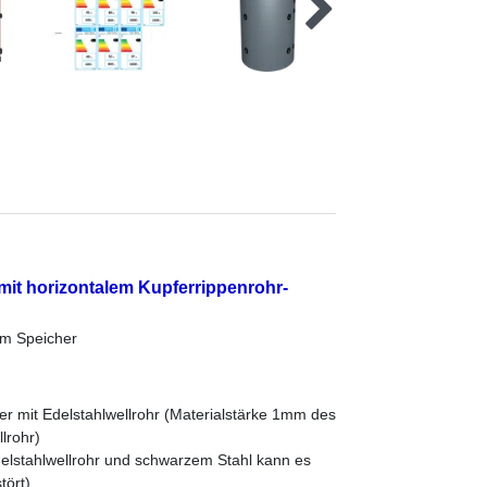
mit horizontalem Kupferrippenrohr-
em Speicher
r mit Edelstahlwellrohr (Materialstärke 1mm des
lrohr)
delstahlwellrohr und schwarzem Stahl kann es
tört)