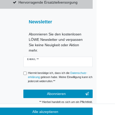
Hervorragende Ersatzteilversorgung
Newsletter
Abonnieren Sie den kostenlosen
LÖWE Newsletter und verpassen
Sie keine Neuigkeit oder Aktion
mehr.
Newsletter
E-MAIL **
Honig
Hiermit bestätige ich, dass ich die
Daten­schutz­
erklärung
gelesen habe. Meine Einwilligung kann ich
jederzeit widerrufen.**
Abonnieren
** Hierbei handelt es sich um ein Pflichtfeld.
Alle akzeptieren