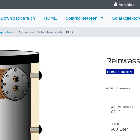
Anmelden
Downloadbereich
HOME
Solarkollektoren
Solarkollekto
speicher
Reinwasser-Schichtenspeicher KHS
Reinwass
LÖWE EUROPE
Artikelnummer
WÄRMETAUSCHER
LITER