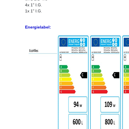
4x 1" I.G.
1x 1" I.G.
Energielabel: