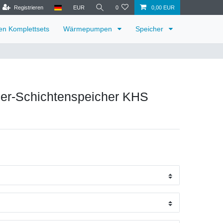
Registrieren
EUR
0
0,00 EUR
ren Komplettsets
Wärmepumpen
Speicher
er-Schichtenspeicher KHS