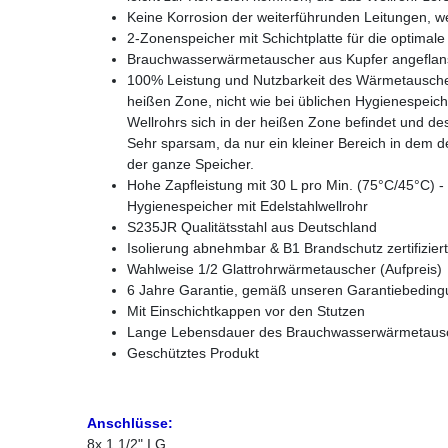
Keine Korrosion der weiterführunden Leitungen, w
2-Zonenspeicher mit Schichtplatte für die optima
Brauchwasserwärmetauscher aus Kupfer angeflans
100% Leistung und Nutzbarkeit des Wärmetausche
heißen Zone, nicht wie bei üblichen Hygienespeich
Wellrohrs sich in der heißen Zone befindet und de
Sehr sparsam, da nur ein kleiner Bereich in dem d
der ganze Speicher.
Hohe Zapfleistung mit 30 L pro Min. (75°C/45°C) - d
Hygienespeicher mit Edelstahlwellrohr
S235JR Qualitätsstahl aus Deutschland
Isolierung abnehmbar & B1 Brandschutz zertifiziert
Wahlweise 1/2 Glattrohrwärmetauscher (Aufpreis)
6 Jahre Garantie, gemäß unseren Garantiebedin
Mit Einschichtkappen vor den Stutzen
Lange Lebensdauer des Brauchwasserwärmetausc
Geschütztes Produkt
Anschlüsse:
8x 1 1/2" I.G