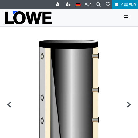
EUR
0,00 EUR
☰