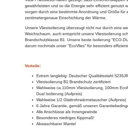
gewährleisten und so die Energie sehr effizient genutzt
sorgen durch eine bestimmte Anordnung und Größe für 
zentimetergenaue Einschichtung der Wärme.
Unsere Vliesisolierung überzeugt nicht nur durch eine 
Weichschaum, auch entspricht unsere Vliesisolierung sc
Brandschutzklasse B1. Unsere beste Isolierung "ECO-DU
darum nochmals unser "EcoVlies" für besonders effizie
Vorteile:
Extrem langlebig: Deutscher Qualitätsstahl S235J
Vliesisolierung B1 Brandschutz zertifiziert
Wahlweise ca.110mm Vliesisolierung, 100mm Ec
Dual Isolierung (Aufpreis)
Wahlweise 1/2 Glattrohrwärmetauscher (Aufpreis)
6 Jahre Garantie, gemäß unseren Garantiebedin
Alle Anschlüsse als Innengewinde
Besonderes niedriges Kippmaß!
Abwaschbarer Mantel