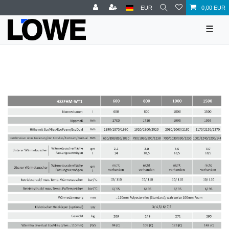
EUR
0,00 EUR
☰