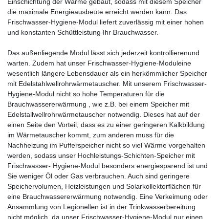
Einschichtung der Wärme gebaut, sodass mit diesem Speicher
die maximale Energieausbeute erreicht werden kann. Das
Frischwasser-Hygiene-Modul liefert zuverlässig mit einer hohen
und konstanten Schüttleistung Ihr Brauchwasser.
Das außenliegende Modul lässt sich jederzeit kontrollierenund
warten. Zudem hat unser Frischwasser-Hygiene-Moduleine
wesentlich längere Lebensdauer als ein herkömmlicher Speicher
mit Edelstahlwellrohrwärmetauscher. Mit unserem Frischwasser-
Hygiene-Modul nicht so hohe Temperaturen für die
Brauchwassererwärmung , wie z.B. bei einem Speicher mit
Edelstallwellrohrwärmetauscher notwendig. Dieses hat auf der
einen Seite den Vorteil, dass es zu einer geringeren Kalkbildung
im Wärmetauscher kommt, zum anderen muss für die
Nachheizung im Pufferspeicher nicht so viel Wärme vorgehalten
werden, sodass unser Hochleistungs-Schichten-Speicher mit
Frischwasser- Hygiene-Modul besonders energiesparend ist und
Sie weniger Öl oder Gas verbrauchen. Auch sind geringere
Speichervolumen, Heizleistungen und Solarkollektorflächen für
eine Brauchwassererwärmung notwendig. Eine Verkeimung oder
Ansammlung von Legionellen ist in der Trinkwasserbereitung
nicht möglich, da unser Frischwasser-Hygiene-Modul nur einen