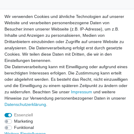
Widerrufsrecht
Wir verwenden Cookies und ähnliche Technologien auf unserer
Website und verarbeiten personenbezogene Daten von
Besucher:innen unserer Webseite (z.B. IP-Adresse), um z.B.
Impressum
Inhalte und Anzeigen zu personalisieren, Medien von
Drittanbietern einzubinden oder Zugriffe auf unsere Website zu
analysieren. Die Datenverarbeitung erfolgt erst durch gesetzte
Datenschutzerklärung
Cookies. Wir teilen diese Daten mit Dritten, die wir in den
Einstellungen benennen.
Die Datenverarbeitung kann mit Einwilligung oder aufgrund eines
Kontakt
berechtigten Interesses erfolgen. Die Zustimmung kann erteilt
oder abgelehnt werden. Es besteht das Recht, nicht einzuwilligen
und die Einwilligung zu einem späteren Zeitpunkt zu ändern oder
Alle auf dieser Webseite dargestellten Produkte und
zu widerrufen. Beachten Sie unser
Impressum
und weitere
Produktinformationen dienen ausschließlich der
Hinweise zur Verwendung personenbezogener Daten in unserer
allgemeinen Information. Es wird darauf hingewiesen, dass
Daten­schutz­erklärung
.
Abweichungen zwischen den auf der Webseite
dargestellten Produkten und den tatsächlich gelieferten
Essenziell
Modellen möglich sind.
Marketing
Funktional
Die auf der Webseite gezeigten Abbildungen,
Weitere Einstellungen