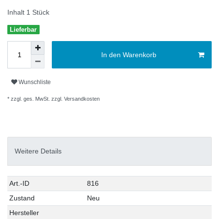
Inhalt
1
Stück
Lieferbar
In den Warenkorb
Wunschliste
* zzgl. ges. MwSt. zzgl.
Versandkosten
Weitere Details
Technisches
Wert
Art.-ID
816
Merkmal
Zustand
Neu
Hersteller