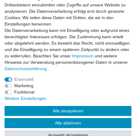
Drittanbietern einzubinden oder Zugriffe auf unsere Website zu
analysieren. Die Datenverarbeitung erfolgt erst durch gesetzte
Datenschutzerklärung
Cookies. Wir teilen diese Daten mit Dritten, die wir in den
Einstellungen benennen.
Die Datenverarbeitung kann mit Einwilligung oder aufgrund eines
Kontakt
berechtigten Interesses erfolgen. Die Zustimmung kann erteilt
oder abgelehnt werden. Es besteht das Recht, nicht einzuwilligen
und die Einwilligung zu einem späteren Zeitpunkt zu ändern oder
Alle auf dieser Webseite dargestellten Produkte und
zu widerrufen. Beachten Sie unser
Impressum
und weitere
Produktinformationen dienen ausschließlich der
Hinweise zur Verwendung personenbezogener Daten in unserer
allgemeinen Information. Es wird darauf hingewiesen, dass
Daten­schutz­erklärung
.
Abweichungen zwischen den auf der Webseite
dargestellten Produkten und den tatsächlich gelieferten
Essenziell
Modellen möglich sind.
Marketing
Funktional
Die auf der Webseite gezeigten Abbildungen,
Weitere Einstellungen
Spezifikationen und Beschreibungen können Änderungen
unterliegen und stellen nicht notwendigerweise die finalen
Alle akzeptieren
Produkteigenschaften dar. Der Anbieter behält sich das
Recht vor, jederzeit und ohne vorherige Ankündigung
Alle ablehnen
Änderungen an den dargestellten Produkten vorzunehmen.
Auswahl akzeptieren