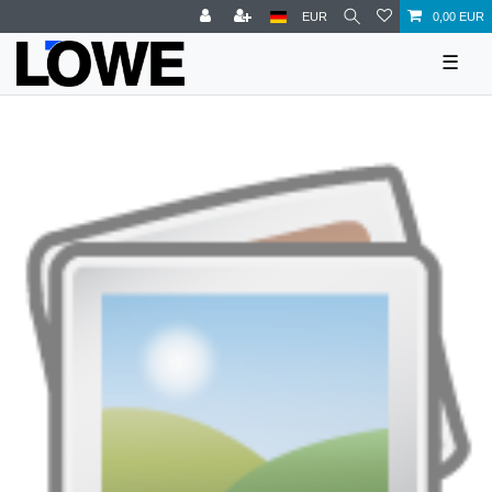
EUR
0,00 EUR
☰