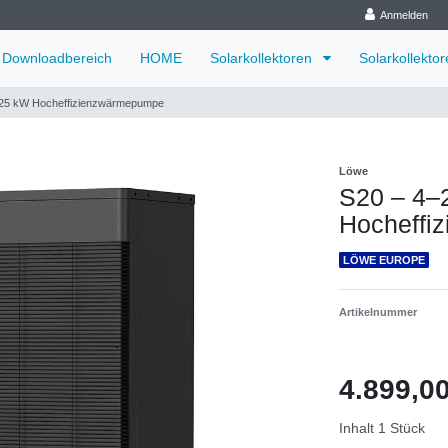
Anmelden
Downloadbereich
HOME
Solarkollektoren
Solarkollekto
–25 kW Hocheffizienzwärmepumpe
Löwe
S20 – 4–
Hocheffi
LÖWE EUROPE
Artikelnummer
4.899,
Inhalt
1
Stück