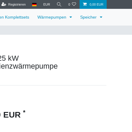
Registrieren
EUR
0
0,00 EUR
ren Komplettsets
Wärmepumpen
Speicher
25 kW
zienzwärmepumpe
*
00 EUR