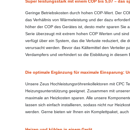
Super leistungsstark mit einem COP bis 5,07 – das sp
Geringe Betriebskosten durch hohen COP-Wert. Der COP 
das Verhältnis von Wärmeleistung und der dazu erforderl
höher der COP des Gerätes ist, desto mehr sparen Sie an
Serie überzeugt mit extrem hohen COP Werten und sin
verfügt über ein System, das die Verluste reduziert, di
verursacht werden. Bevor das Kältemittel den Verteiler pas
Verdampfers und verhindert so die Eisbildung in diesem 
Die optimale Ergänzung für maximale Einsparung: 
Unsere Zeus Hochleistungsröhrenkollektoren mit CPC Tec
Heizungsunterstützung geeignet. Zusammen mit unserer
maximale an Heizkosten sparen. Alle unsere Komponente
lassen sich einfach installieren, sodass nicht nur Heizko
werden. Gerne bieten wir Ihnen ein Komplettpaket, auch m
Heizen und kühlen in einem Gerät