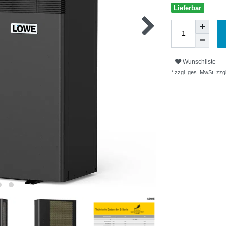
Lieferbar
Wunschliste
* zzgl. ges. MwSt. zzgl