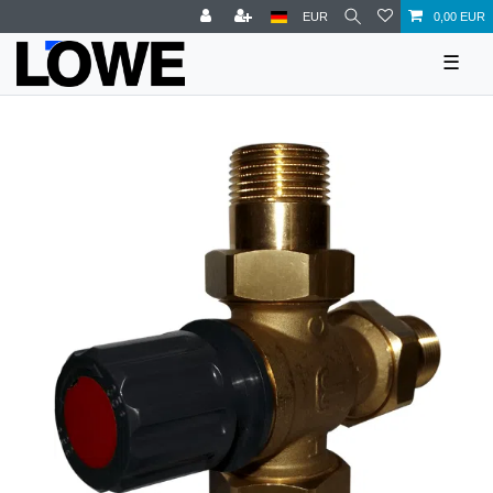
EUR
0,00 EUR
☰