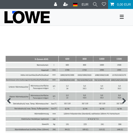
EUR
0,00 EUR
☰