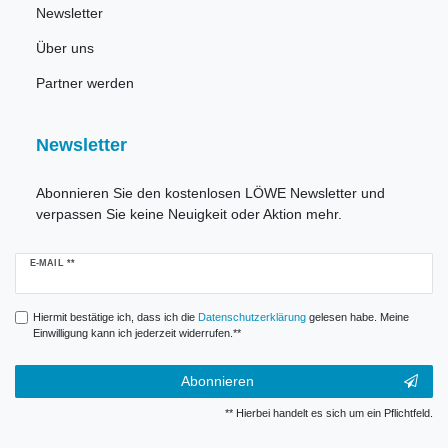
Newsletter
Über uns
Partner werden
Newsletter
Abonnieren Sie den kostenlosen LÖWE Newsletter und
verpassen Sie keine Neuigkeit oder Aktion mehr.
Newsletter
E-MAIL **
Honig
Hiermit bestätige ich, dass ich die
Daten­schutz­erklärung
gelesen habe. Meine
Einwilligung kann ich jederzeit widerrufen.**
Abonnieren
** Hierbei handelt es sich um ein Pflichtfeld.