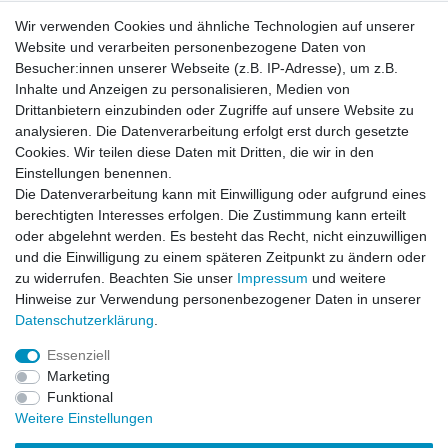
Widerrufsrecht
Wir verwenden Cookies und ähnliche Technologien auf unserer
Website und verarbeiten personenbezogene Daten von
Besucher:innen unserer Webseite (z.B. IP-Adresse), um z.B.
Impressum
Inhalte und Anzeigen zu personalisieren, Medien von
Drittanbietern einzubinden oder Zugriffe auf unsere Website zu
analysieren. Die Datenverarbeitung erfolgt erst durch gesetzte
Datenschutzerklärung
Cookies. Wir teilen diese Daten mit Dritten, die wir in den
Einstellungen benennen.
Die Datenverarbeitung kann mit Einwilligung oder aufgrund eines
Kontakt
berechtigten Interesses erfolgen. Die Zustimmung kann erteilt
oder abgelehnt werden. Es besteht das Recht, nicht einzuwilligen
und die Einwilligung zu einem späteren Zeitpunkt zu ändern oder
Alle auf dieser Webseite dargestellten Produkte und
zu widerrufen. Beachten Sie unser
Impressum
und weitere
Produktinformationen dienen ausschließlich der
Hinweise zur Verwendung personenbezogener Daten in unserer
allgemeinen Information. Es wird darauf hingewiesen, dass
Daten­schutz­erklärung
.
Abweichungen zwischen den auf der Webseite
dargestellten Produkten und den tatsächlich gelieferten
Essenziell
Modellen möglich sind.
Marketing
Funktional
Die auf der Webseite gezeigten Abbildungen,
Weitere Einstellungen
Spezifikationen und Beschreibungen können Änderungen
unterliegen und stellen nicht notwendigerweise die finalen