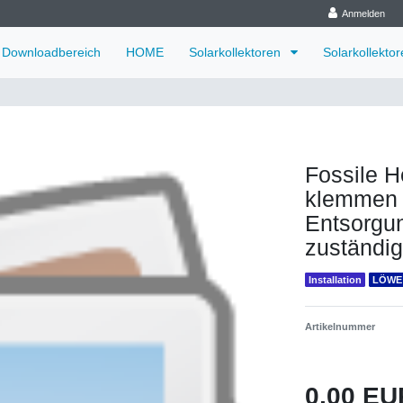
Anmelden
Downloadbereich
HOME
Solarkollektoren
Solarkollekto
Fossile 
klemmen d
Entsorgun
zuständig
Installation
LÖWE
Artikelnummer
0,00 E