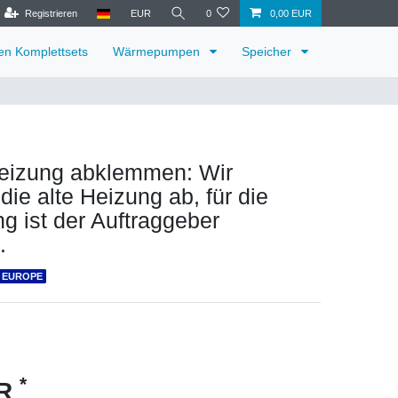
Registrieren
EUR
0
0,00 EUR
ren Komplettsets
Wärmepumpen
Speicher
Heizung abklemmen: Wir
ie alte Heizung ab, für die
g ist der Auftraggeber
.
 EUROPE
*
UR