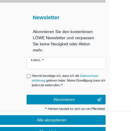
Newsletter
Abonnieren Sie den kostenlosen
LÖWE Newsletter und verpassen
Sie keine Neuigkeit oder Aktion
mehr.
Newsletter
E-MAIL **
Honig
Hiermit bestätige ich, dass ich die
Daten­schutz­
erklärung
gelesen habe. Meine Einwilligung kann ich
jederzeit widerrufen.**
Abonnieren
** Hierbei handelt es sich um ein Pflichtfeld.
Alle akzeptieren
g
Kontakt