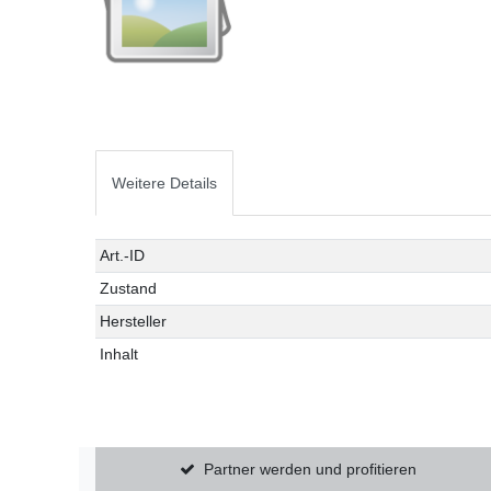
Weitere Details
Technisches
Wert
Art.-ID
Merkmal
Zustand
Hersteller
Inhalt
Partner werden und profitieren